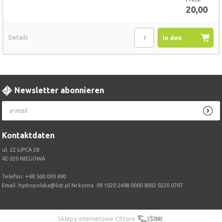
20,00
Details
in den
Warenkorb
Newsletter abonnieren
Kontaktdaten
ul. 22 LIPCA 28
42-320 NIEGOWA
Telefon:
+48 500 030 490
Email:
hydropolska@list.pl
Nr.konta :09 1020 2498 0000 8002 0220 0707
Sklepy internetowe CStore