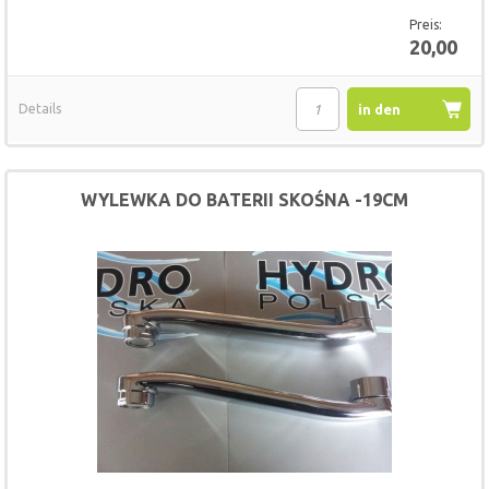
Preis:
20,00
Details
in den
Warenkorb
WYLEWKA DO BATERII SKOŚNA -19CM