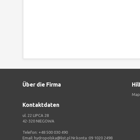
Über die Firma
Hil
Map
Kontaktdaten
ul. 22 LIPCA 28
42-320 NIEGOWA
Telefon:
+48 500 030 490
Email:
hydropolska@list.pl
Nr.konta :09 1020 2498