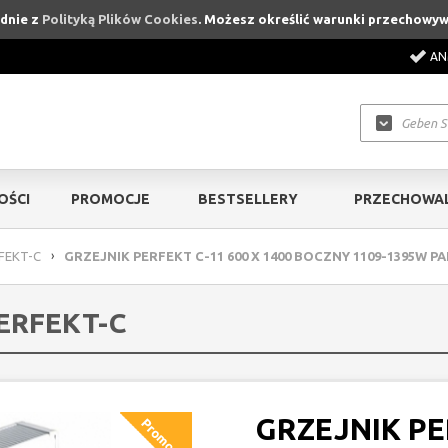
odnie z
Polityką Plików Cookies
. Możesz określić warunki przechowyw
AN
OŚCI
PROMOCJE
BESTSELLERY
PRZECHOWAL
FEKT-C
›
GRZEJNIK PERFEKT C-11 600 X 1400 BOCZNY 1109-1395W 
ERFEKT-C
GRZEJNIK PE