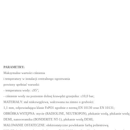
PARAMETRY:
Maksymalne wartości ciśnienia
i temperatury w instalacji centralnego ogrzewania
powinny spełniać warunki:
- temperatura wody: ≤95°;
- ciśnienie wody na poziomie dolnej krawędzi grzejnika: ≤10,0 bar;
MATERIAŁY: stal niskowęglowa, walcowana na zimno o grubości:
1,1 mm, odpowiadająca klasie FePO1 zgodnie z normą EN 10130 oraz EN 10131;
OBRÓBKA WSTĘPNA: mycie (RADIOLINE, NEUTROPON), płukanie wodą, płukanie wod
DEMI, nanoceramika (BONDERITE NT-1), płukanie wodą DEMI;
MALOWANIE OSTATECZNE: elektrostatyczne powlekanie farbą poliestrową.