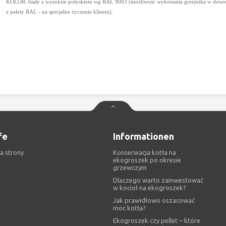
KOLOR: biały z wysokim połyskiem wg RAL 9003 (możliwość wykonania grzejnika w dow
z palety RAL - na specjalne życzenie klienta);
fe
Informationen
a strony
Konserwacja kotła na
ekogroszek po okresie
grzewczym
Dlaczego warto zainwestować
w kocioł na ekogroszek?
Jak prawidłowo oszacować
moc kotła?
Ekogroszek czy pellet – które