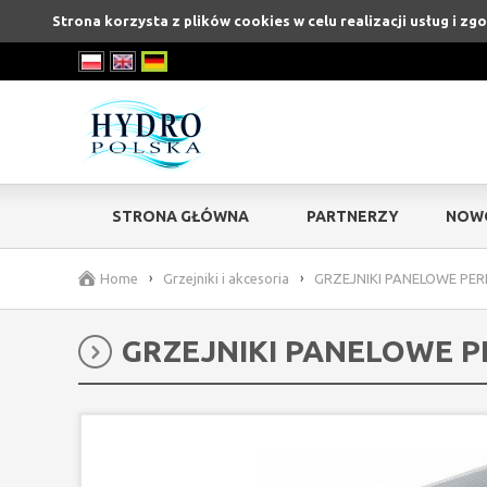
Strona korzysta z plików cookies w celu realizacji usług i zg
STRONA GŁÓWNA
PARTNERZY
NOW
Home
›
Grzejniki i akcesoria
›
GRZEJNIKI PANELOWE PER
GRZEJNIKI PANELOWE P