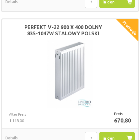
Details
in den
Warenkorb
PERFEKT V-22 900 X 400 DOLNY
835-1047W STALOWY POLSKI
GRZEJNIK
Preis:
Alter Preis
670,80
1 118,00
Details
in den