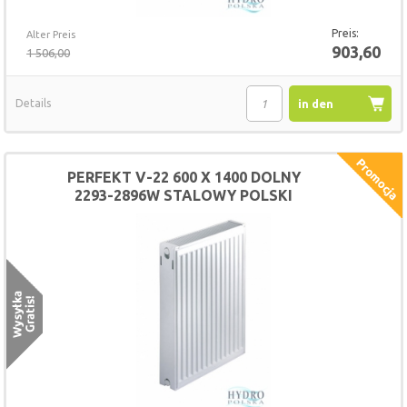
Preis:
Alter Preis
903,60
1 506,00
Details
in den
Warenkorb
PERFEKT V-22 600 X 1400 DOLNY
2293-2896W STALOWY POLSKI
GRZEJNIK