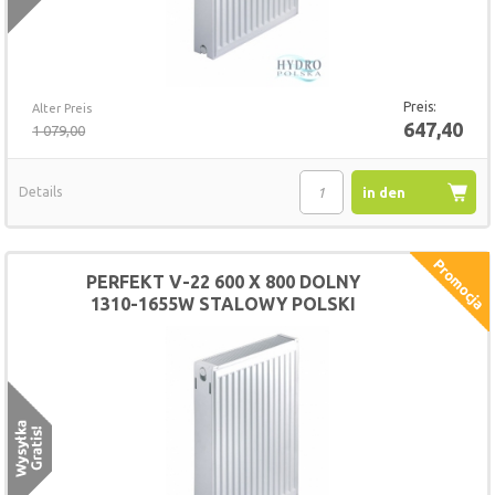
Preis:
Alter Preis
647,40
1 079,00
Details
in den
Warenkorb
PERFEKT V-22 600 X 800 DOLNY
1310-1655W STALOWY POLSKI
GRZEJNIK