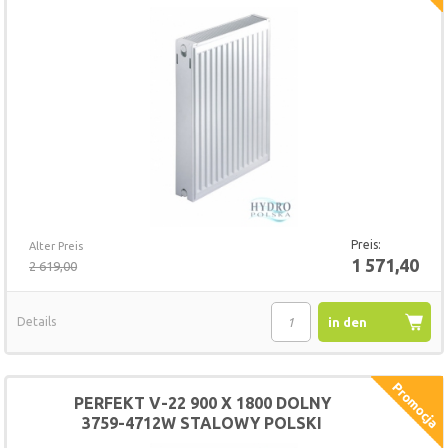
GRZEJNIK
Preis:
Alter Preis
1 571,40
2 619,00
Details
in den
Warenkorb
PERFEKT V-22 900 X 1800 DOLNY
3759-4712W STALOWY POLSKI
GRZEJNIK