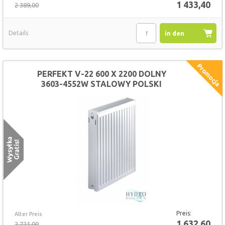
1 433,40
2 389,00
Details
in den
Warenkorb
PERFEKT V-22 600 X 2200 DOLNY
3603-4552W STALOWY POLSKI
GRZEJNIK
Preis:
Alter Preis
1 632,60
2 721,00