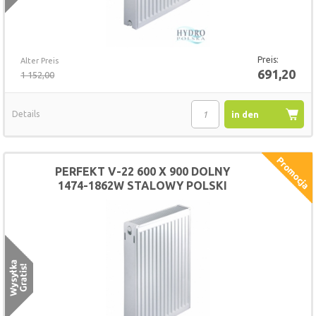
Preis:
Alter Preis
691,20
1 152,00
Details
in den
Warenkorb
PERFEKT V-22 600 X 900 DOLNY
1474-1862W STALOWY POLSKI
GRZEJNIK