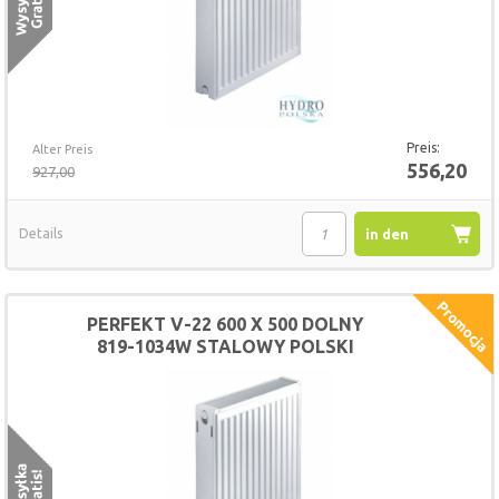
Preis:
Alter Preis
556,20
927,00
Details
in den
Warenkorb
PERFEKT V-22 600 X 500 DOLNY
819-1034W STALOWY POLSKI
GRZEJNIK