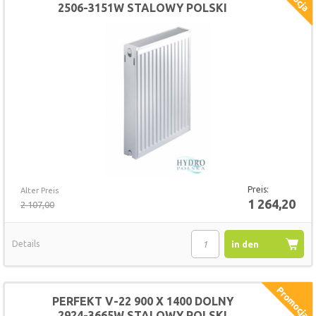
2506-3151W STALOWY POLSKI
GRZEJNIK
Preis:
Alter Preis
1 264,20
2 107,00
Details
in den
Warenkorb
PERFEKT V-22 900 X 1400 DOLNY
2924-3665W STALOWY POLSKI