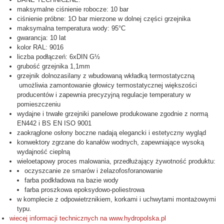
maksymalne ciśnienie robocze: 10 bar
ciśnienie próbne: 1O bar mierzone w dolnej części grzejnika
maksymalna temperatura wody: 95°C
gwarancja: 10 lat
kolor RAL: 9016
liczba podłączeń: 6xDIN G½
grubość grzejnika 1,1mm
grzejnik dolnozasilany z wbudowaną wkładką termostatyczną
umożliwia zamontowanie głowicy termostatycznej większości
producentów i zapewnia precyzyjną regulacje temperatury w
pomieszczeniu
wydajne i trwałe grzejniki panelowe produkowane zgodnie z normą
EN442 i BS EN ISO 9001
zaokrąglone osłony boczne nadają elegancki i estetyczny wygląd
konwektory zgrzane do kanałów wodnych, zapewniające wysoką
wydajność cieplną
wieloetapowy proces malowania, przedłużający żywotność produktu:
oczyszcanie ze smarów i żelazofosforanowanie
farba podkładowa na bazie wody
farba proszkowa epoksydowo-poliestrowa
w komplecie z odpowietrznikiem, korkami i uchwytami montażowymi
typu.
wiecej informacji technicznych na www.hydropolska.pl