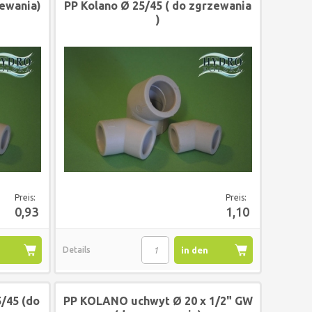
zewania)
PP Kolano Ø 25/45 ( do zgrzewania
)
Preis:
Preis:
0,93
1,10
Details
in den
korb
Warenkorb
45 (do
PP KOLANO uchwyt Ø 20 x 1/2" GW