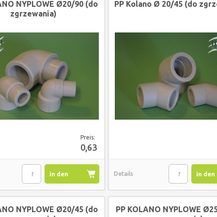
ANO NYPLOWE Ø20/90 (do
PP Kolano Ø 20/45 (do zgr
zgrzewania)
Preis:
0,63
in den
Details
in den
Warenkorb
Waren
ANO NYPLOWE Ø20/45 (do
PP KOLANO NYPLOWE Ø25/