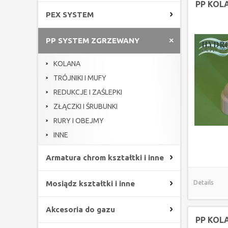
PP KOL
PEX SYSTEM
PP SYSTEM ZGRZEWANY
KOLANA
TRÓJNIKI I MUFY
REDUKCJE I ZAŚLEPKI
ZŁĄCZKI I ŚRUBUNKI
RURY I OBEJMY
INNE
Armatura chrom kształtki i inne
Mosiądz kształtki i inne
Details
Akcesoria do gazu
PP KOL