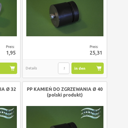
Preis:
Preis:
1,95
25,31
Details
in den
korb
Warenkorb
A Ø 32
PP KAMIEŃ DO ZGRZEWANIA Ø 40
(polski produkt)