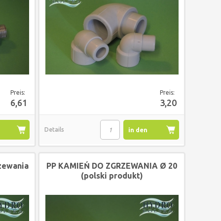
Preis:
Preis:
6,61
3,20
Details
in den
korb
Warenkorb
rzewania
PP KAMIEŃ DO ZGRZEWANIA Ø 20
(polski produkt)