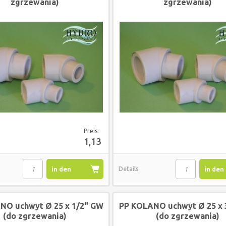
zgrzewania)
zgrzewania)
Preis:
1,13
in den
Details
in den
Warenkorb
Waren
NO uchwyt Ø 25 x 1/2" GW
PP KOLANO uchwyt Ø 25 x 
(do zgrzewania)
(do zgrzewania)