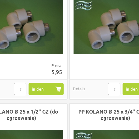
Preis:
5,95
in den
Details
in den
Warenkorb
Waren
LANO Ø 25 x 1/2" GZ (do
PP KOLANO Ø 25 x 3/4" G
zgrzewania)
zgrzewania)