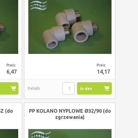
Preis:
Preis:
6,47
14,17
Details
in den
korb
Warenkorb
Z (do
PP KOLANO NYPLOWE Ø32/90 (do
zgrzewania)