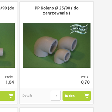
90 (do
PP Kolano Ø 25/90 ( do
zagrzewania )
Preis:
Preis:
1,04
0,70
Details
in den
korb
Warenkorb