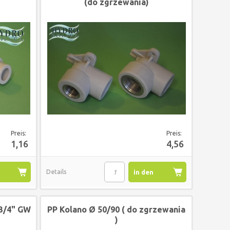
(do zgrzewania)
Preis:
Preis:
1,16
4,56
Details
in den
korb
Warenkorb
3/4" GW
PP Kolano Ø 50/90 ( do zgrzewania
)