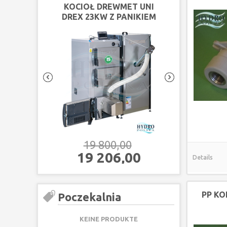
KOCIOŁ DREWMET UNI
KOCIOŁ DRE
DREX 23KW Z PANIKIEM
DREX 18KW Z
PELLOTOWYM
PELLO
19 800,00
18 60
19 206,00
18 04
Details
PP KO
Poczekalnia
KEINE PRODUKTE