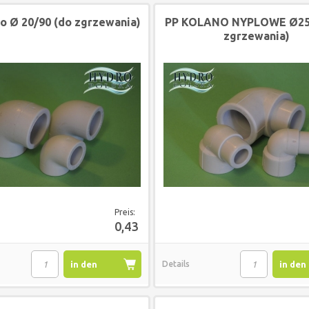
o Ø 20/90 (do zgrzewania)
PP KOLANO NYPLOWE Ø25/
zgrzewania)
Preis:
0,43
in den
Details
in den
Warenkorb
Waren