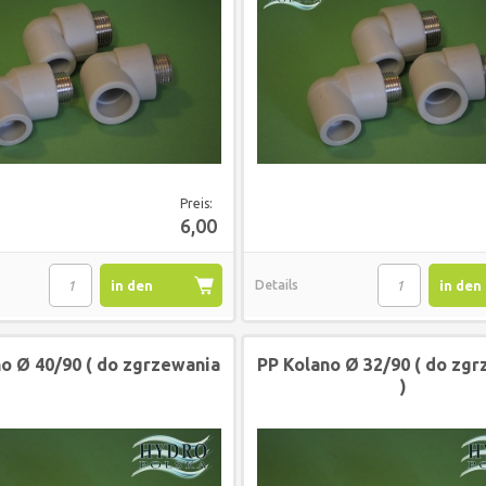
Preis:
6,00
in den
Details
in den
Warenkorb
Waren
o Ø 40/90 ( do zgrzewania
PP Kolano Ø 32/90 ( do zg
)