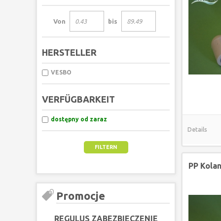
Von
bis
HERSTELLER
VESBO
VERFÜGBARKEIT
dostępny od zaraz
Details
PP Kolan
Promocje
REGULUS ZABEZBIECZENIE