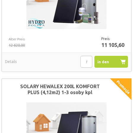
Preis:
Alter Preis
11 105,60
12 620,00
Details
in den
Warenkorb
SOLARY HEWALEX 200L KOMFORT
PLUS (4,12m2) 1-3 osoby kpl
(HSZ20026B)