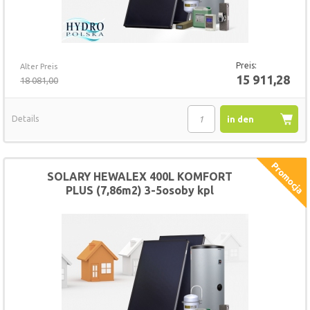
Preis:
Alter Preis
15 911,28
18 081,00
Details
in den
Warenkorb
SOLARY HEWALEX 400L KOMFORT
PLUS (7,86m2) 3-5osoby kpl
(HSZ40079B)