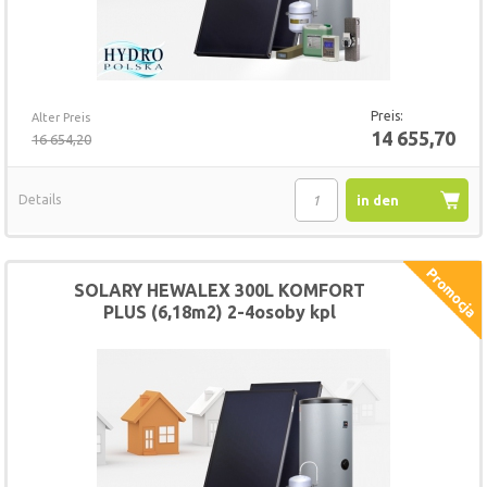
Preis:
Alter Preis
14 655,70
16 654,20
Details
in den
Warenkorb
SOLARY HEWALEX 300L KOMFORT
PLUS (6,18m2) 2-4osoby kpl
(HSZ30062B)