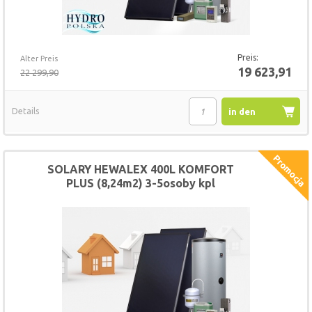
Preis:
Alter Preis
19 623,91
22 299,90
Details
in den
Warenkorb
SOLARY HEWALEX 400L KOMFORT
PLUS (8,24m2) 3-5osoby kpl
(HSZ40082B)