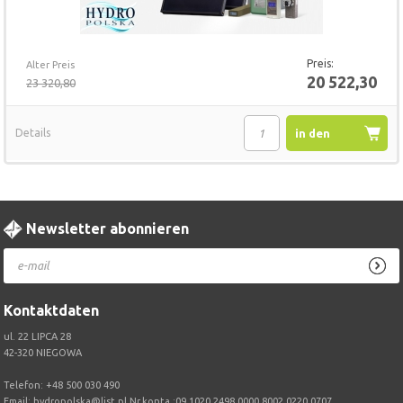
Preis:
Alter Preis
20 522,30
23 320,80
Details
in den
Warenkorb
Newsletter abonnieren
Kontaktdaten
ul. 22 LIPCA 28
42-320 NIEGOWA
Telefon:
+48 500 030 490
Email:
hydropolska@list.pl
Nr.konta :09 1020 2498 0000 8002 0220 0707