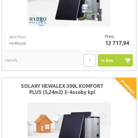
Preis:
Alter Preis
12 717,94
14 452,20
Details
in den
Warenkorb
SOLARY HEWALEX 300L KOMFORT
PLUS (5,24m2) 2-4osoby kpl
(HSZ30052B)