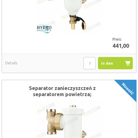
Preis:
441,00
Details
in den
Warenkorb
Separator zanieczyszczeń z
separatorem powietrza;
magnetyczny 3/4"OTTONE