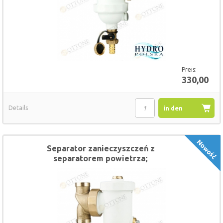
Preis:
330,00
Details
in den
Warenkorb
Separator zanieczyszczeń z
separatorem powietrza;
magnetyczny 1"OTTONE