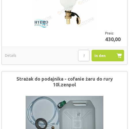
Preis:
430,00
Details
in den
Warenkorb
Strażak do podajnika - cofanie żaru do rury
10l.zenpol