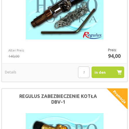
Preis:
Alter Preis
94,00
140,00
Details
in den
Warenkorb
REGULUS ZABEZBIECZENIE KOTŁA
DBV-1