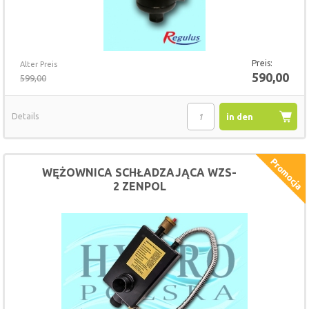
Preis:
Alter Preis
590,00
599,00
Details
in den
Warenkorb
WĘŻOWNICA SCHŁADZAJĄCA WZS-
2 ZENPOL